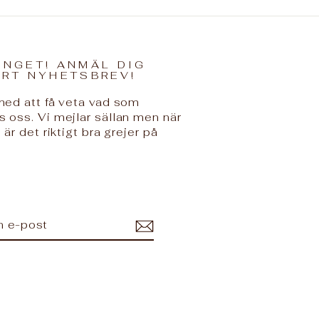
INGET! ANMÄL DIG
ÅRT NYHETSBREV!
 med att få veta vad som
s oss. Vi mejlar sällan men när
 är det riktigt bra grejer på
ERERA
ram
kTok