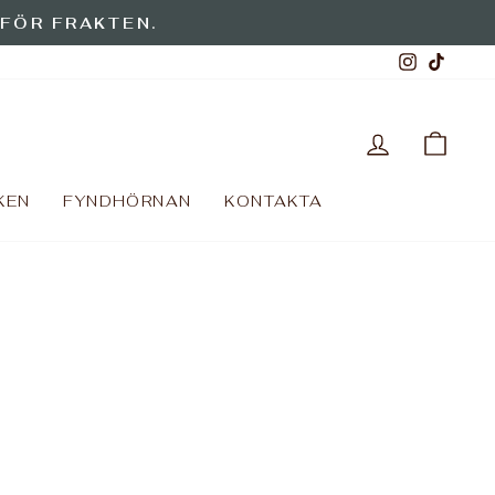
 FÖR FRAKTEN.
Instagr
TikT
LOGGA IN
VAR
KEN
FYNDHÖRNAN
KONTAKTA