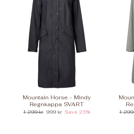
Mountain Horse - Mindy
Moun
Regnkappa SVART
Re
Regular
Sale
Regul
1 299 kr
999 kr
Save 23%
1 299
price
price
price