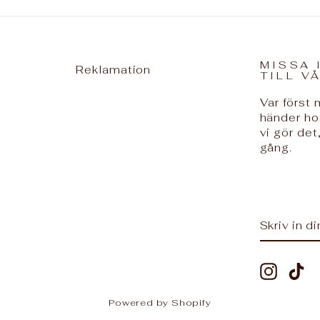
MISSA 
Reklamation
TILL V
Var först
händer ho
vi gör det,
gång.
SKRIV
PRENUM
IN
DIN
E-
POST
Instag
Ti
Powered by Shopify