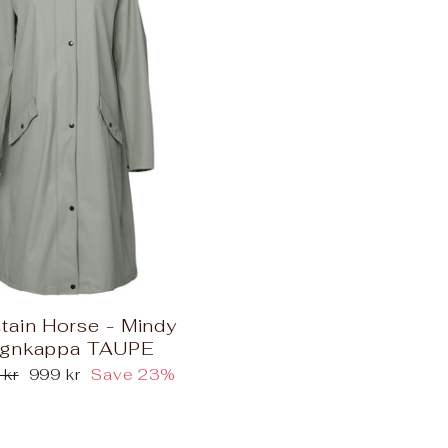
tain Horse - Mindy
gnkappa TAUPE
ar
Sale
 kr
999 kr
Save 23%
price