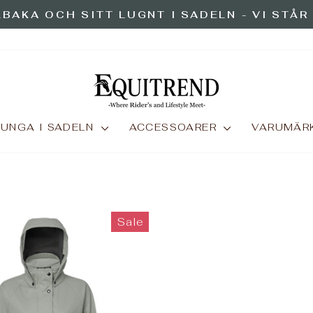
LBAKA OCH SITT LUGNT I SADELN - VI STÅR
Pause
slideshow
UNGA I SADELN
ACCESSOARER
VARUMÄR
Sale