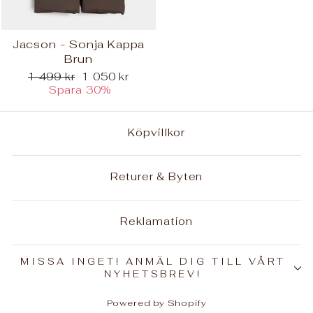
Jacson - Sonja Kappa
Brun
Ordinarie
Reapris
1 499 kr
1 050 kr
pris
Spara 30%
Köpvillkor
Returer & Byten
Reklamation
MISSA INGET! ANMÄL DIG TILL VÅRT
NYHETSBREV!
Powered by Shopify