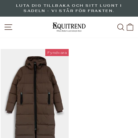
Hoppa
LUTA DIG TILLBAKA OCH SITT LUGNT I
till
SADELN - VI STÅR FÖR FRAKTEN.
Pausa
innehåll
bildspelet
WEBBPLATSNAVIGERING
SÖK
V
Fyndvara