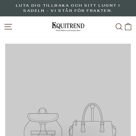
Hoppa
LUTA DIG TILLBAKA OCH SITT LUGNT I
till
SADELN - VI STÅR FÖR FRAKTEN.
Pausa
innehåll
bildspelet
WEBBPLATSNAVIGERING
SÖK
V