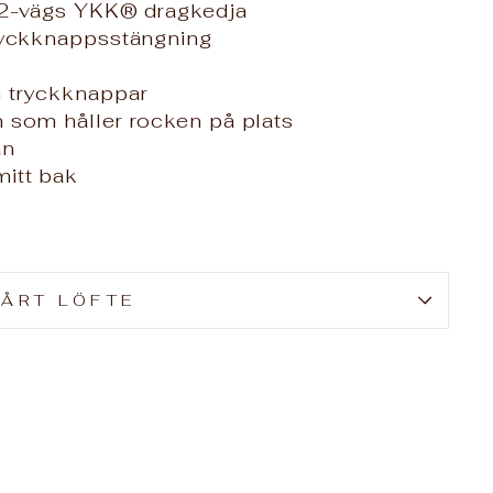
 2-vägs YKK® dragkedja
ryckknappsstängning
h tryckknappar
 som håller rocken på plats
an
itt bak
VÅRT LÖFTE