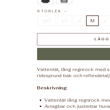
STORLEK
—
XXS
XS
S
M
L
LÄGG
Vattentät, lång regnrock med s
ridssprund bak och reflexdetalj
Beskrivning:
Vattentät lång regnrock m
Avtagbar och justerbar huv