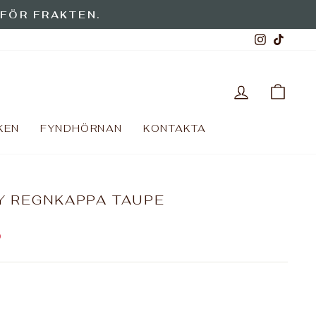
 FÖR FRAKTEN.
Instagr
TikT
LOGGA IN
VAR
KEN
FYNDHÖRNAN
KONTAKTA
Y REGNKAPPA TAUPE
%