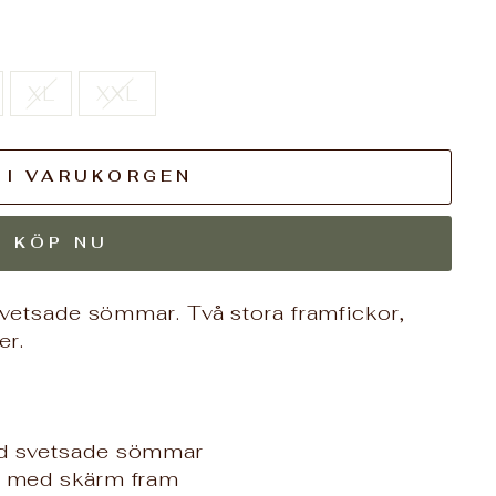
XL
XXL
 I VARUKORGEN
KÖP NU
vetsade sömmar. Två stora framfickor,
er.
ed svetsade sömmar
a med skärm fram