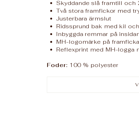
Skyddande slå framtill och
Två stora framfickor med t
Justerbara ärmslut
Ridssprund bak med kil oc
Inbyggda remmar på insidan
MH-logomärke på framfick
Reflexprint med MH-logga m
Foder:
100 % polyester