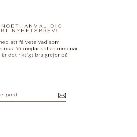
INGET! ANMÄL DIG
ÅRT NYHETSBREV!
 med att få veta vad som
s oss. Vi mejlar sällan men när
 är det riktigt bra grejer på
ERERA
ram
kTok