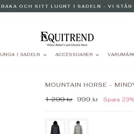
LBAKA OCH SITT LUGNT I SADELN - VI STÅR
Pausa
bildspelet
UNGA I SADELN
ACCESSOARER
VARUMÄR
MOUNTAIN HORSE - MIND
Ordinarie
Reapris
1 299 kr
999 kr
Spara 23
pris