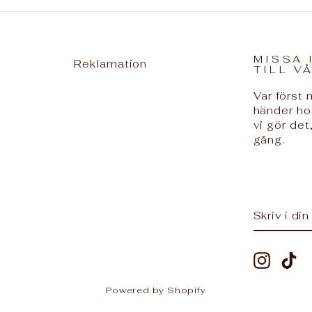
MISSA 
Reklamation
TILL V
Var först
händer ho
vi gör det,
gång.
SKRIV
PRENUM
I
DIN
E-
POST
Instag
Ti
Powered by Shopify